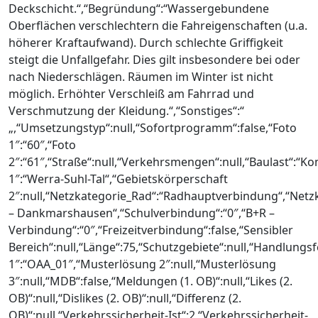
Deckschicht.“,“Begründung“:“Wassergebundene
Oberflächen verschlechtern die Fahreigenschaften (u.a.
höherer Kraftaufwand). Durch schlechte Griffigkeit
steigt die Unfallgefahr. Dies gilt insbesondere bei oder
nach Niederschlägen. Räumen im Winter ist nicht
möglich. Erhöhter Verschleiß am Fahrrad und
Verschmutzung der Kleidung.“,“Sonstiges“:“
„,“Umsetzungstyp“:null,“Sofortprogramm“:false,“Foto
1″:“60″,“Foto
2″:“61″,“Straße“:null,“Verkehrsmengen“:null,“Baulast“:“
1″:“Werra-Suhl-Tal“,“Gebietskörperschaft
2″:null,“Netzkategorie_Rad“:“Radhauptverbindung“,“Netzk
– Dankmarshausen“,“Schulverbindung“:“0″,“B+R –
Verbindung“:“0″,“Freizeitverbindung“:false,“Sensibler
Bereich“:null,“Länge“:75,“Schutzgebiete“:null,“Handlungs
1″:“OAA_01″,“Musterlösung 2″:null,“Musterlösung
3″:null,“MDB“:false,“Meldungen (1. OB)“:null,“Likes (2.
OB)“:null,“Dislikes (2. OB)“:null,“Differenz (2.
OB)“:null,“Verkehrssicherheit-Ist“:2,“Verkehrssicherheit-