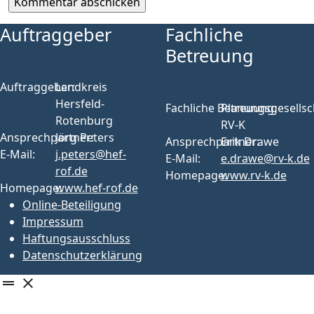
Auftraggeber
Fachliche
Betreuung
Auftraggeber:
Landkreis
Hersfeld-
Fachliche Betreuung:
Planungsgesellsc
Rotenburg
RV-K
Ansprechpartner:
Jörg Peters
Ansprechpartner:
Erik Drawe
E-Mail:
j.peters@hef-
E-Mail:
e.drawe@rv-k.de
rof.de
Homepage:
www.rv-k.de
Homepage:
www.hef-rof.de
Online-Beteiligung
Impressum
Haftungsausschluss
Datenschutzerklärung
drag_handle
close