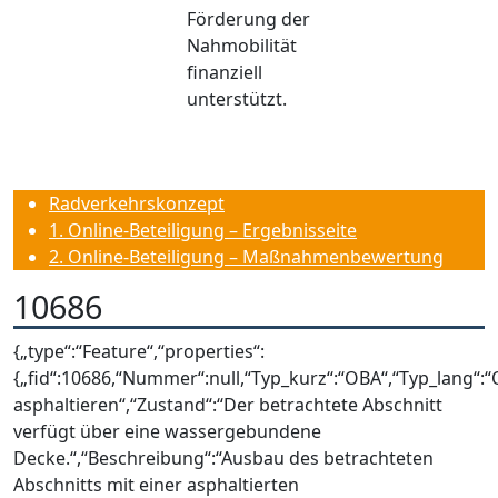
Förderung der
Nahmobilität
finanziell
unterstützt.
Radverkehrskonzept
1. Online-Beteiligung – Ergebnisseite
2. Online-Beteiligung – Maßnahmenbewertung
10686
{„type“:“Feature“,“properties“:
{„fid“:10686,“Nummer“:null,“Typ_kurz“:“OBA“,“Typ_lang“:
asphaltieren“,“Zustand“:“Der betrachtete Abschnitt
verfügt über eine wassergebundene
Decke.“,“Beschreibung“:“Ausbau des betrachteten
Abschnitts mit einer asphaltierten