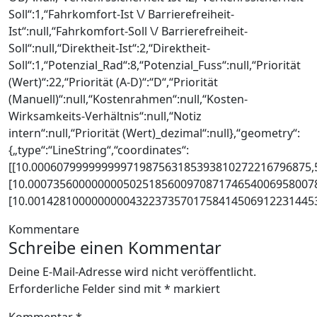
Soll“:1,“Fahrkomfort-Ist \/ Barrierefreiheit-
Ist“:null,“Fahrkomfort-Soll \/ Barrierefreiheit-
Soll“:null,“Direktheit-Ist“:2,“Direktheit-
Soll“:1,“Potenzial_Rad“:8,“Potenzial_Fuss“:null,“Priorität
(Wert)“:22,“Priorität (A-D)“:“D“,“Priorität
(Manuell)“:null,“Kostenrahmen“:null,“Kosten-
Wirksamkeits-Verhältnis“:null,“Notiz
intern“:null,“Priorität (Wert)_dezimal“:null},“geometry“:
{„type“:“LineString“,“coordinates“:
[[10.00060799999999971987563185393810272216796875,
[10.000735600000000502518560097087174654006958007
[10.0014281000000000432237357017584145069122314453
Kommentare
Schreibe einen Kommentar
Deine E-Mail-Adresse wird nicht veröffentlicht.
Erforderliche Felder sind mit
*
markiert