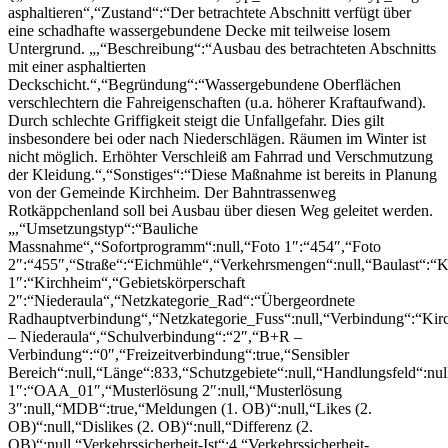
asphaltieren“,“Zustand“:“Der betrachtete Abschnitt verfügt über
eine schadhafte wassergebundene Decke mit teilweise losem
Untergrund. „,“Beschreibung“:“Ausbau des betrachteten Abschnitts
mit einer asphaltierten
Deckschicht.“,“Begründung“:“Wassergebundene Oberflächen
verschlechtern die Fahreigenschaften (u.a. höherer Kraftaufwand).
Durch schlechte Griffigkeit steigt die Unfallgefahr. Dies gilt
insbesondere bei oder nach Niederschlägen. Räumen im Winter ist
nicht möglich. Erhöhter Verschleiß am Fahrrad und Verschmutzung
der Kleidung.“,“Sonstiges“:“Diese Maßnahme ist bereits in Planung
von der Gemeinde Kirchheim. Der Bahntrassenweg
Rotkäppchenland soll bei Ausbau über diesen Weg geleitet werden.
„,“Umsetzungstyp“:“Bauliche
Massnahme“,“Sofortprogramm“:null,“Foto 1″:“454″,“Foto
2″:“455″,“Straße“:“Eichmühle“,“Verkehrsmengen“:null,“Baulast“:“
1″:“Kirchheim“,“Gebietskörperschaft
2″:“Niederaula“,“Netzkategorie_Rad“:“Übergeordnete
Radhauptverbindung“,“Netzkategorie_Fuss“:null,“Verbindung“:“Kir
– Niederaula“,“Schulverbindung“:“2″,“B+R –
Verbindung“:“0″,“Freizeitverbindung“:true,“Sensibler
Bereich“:null,“Länge“:833,“Schutzgebiete“:null,“Handlungsfeld“:nul
1″:“OAA_01″,“Musterlösung 2″:null,“Musterlösung
3″:null,“MDB“:true,“Meldungen (1. OB)“:null,“Likes (2.
OB)“:null,“Dislikes (2. OB)“:null,“Differenz (2.
OB)“:null,“Verkehrssicherheit-Ist“:4,“Verkehrssicherheit-