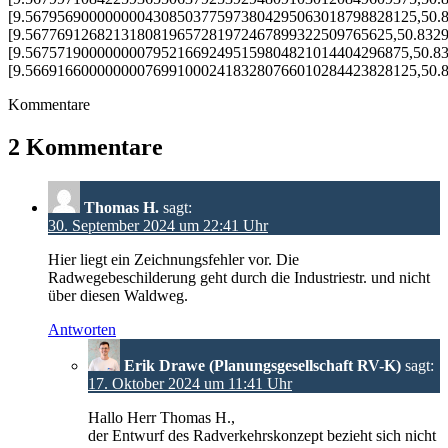
[9.5679569000000004308503775973804295063018798828125,50.
[9.5677691268213180819657281972467899322509765625,50.832
[9.567571900000000795216692495159804821014404296875,50.8
[9.5669166000000007699100024183280766010284423828125,50.
Kommentare
2 Kommentare
Thomas H.
sagt:
30. September 2024 um 22:41 Uhr
Hier liegt ein Zeichnungsfehler vor. Die
Radwegebeschilderung geht durch die Industriestr. und nicht
über diesen Waldweg.
Antworten
Erik Drawe (Planungsgesellschaft RV-K)
sagt:
17. Oktober 2024 um 11:41 Uhr
Hallo Herr Thomas H.,
der Entwurf des Radverkehrskonzept bezieht sich nicht