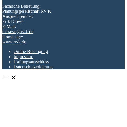
Fachliche Betreuung:
Planungsgesellschaft RV-K
Ansprechpartner:
Erik Drawe
E-Mail:
e.drawe@rv-k.de
Homepage:
www.rv-k.de
Online-Beteiligung
Impressum
Haftungsausschluss
Datenschutzerklärung
drag_handle
close