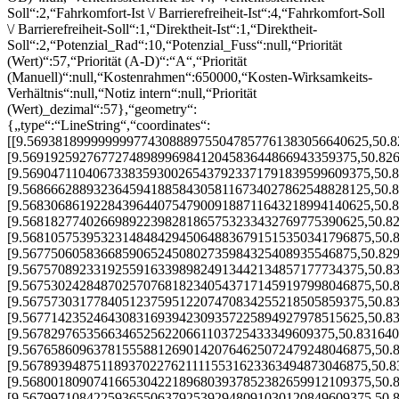
Soll“:2,“Fahrkomfort-Ist \/ Barrierefreiheit-Ist“:4,“Fahrkomfort-Soll
\/ Barrierefreiheit-Soll“:1,“Direktheit-Ist“:1,“Direktheit-
Soll“:2,“Potenzial_Rad“:10,“Potenzial_Fuss“:null,“Priorität
(Wert)“:57,“Priorität (A-D)“:“A“,“Priorität
(Manuell)“:null,“Kostenrahmen“:650000,“Kosten-Wirksamkeits-
Verhältnis“:null,“Notiz intern“:null,“Priorität
(Wert)_dezimal“:57},“geometry“:
{„type“:“LineString“,“coordinates“:
[[9.569381899999999774308889755047857761383056640625,50.
[9.56919259276772748989969841204583644866943359375,50.82
[9.5690471104067338359300265437923371791839599609375,50.
[9.5686662889323645941885843058116734027862548828125,50.
[9.5683068619228439644075479009188711643218994140625,50.
[9.568182774026698922398281865753233432769775390625,50.8
[9.5681057539532314848429450648836791515350341796875,50.
[9.56775060583668590652450802735984325408935546875,50.82
[9.567570892331925591633989824913442134857177734375,50.8
[9.5675302428487025707681823405437171459197998046875,50.
[9.567573031778405123759512207470834255218505859375,50.8
[9.567714235246430831693942309357225894927978515625,50.8
[9.56782976535663465256220661103725433349609375,50.83164
[9.5676586096378155588126901420764625072479248046875,50.
[9.5678939487511893702276211115531623363494873046875,50.
[9.5680018090741665304221896803937852382659912109375,50.
[9.5679971084225936550637925392948091030120849609375,50.