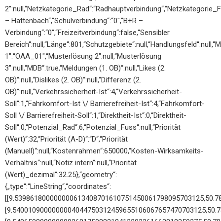
2″:null,“Netzkategorie_Rad“:“Radhauptverbindung“,“Netzkategorie_F
– Hattenbach“,“Schulverbindung“:“0″,“B+R –
Verbindung“:“0″,“Freizeitverbindung“:false,“Sensibler
Bereich“:null,“Länge“:801,“Schutzgebiete“:null,“Handlungsfeld“:null,
1″:“OAA_01″,“Musterlösung 2″:null,“Musterlösung
3″:null,“MDB“:true,“Meldungen (1. OB)“:null,“Likes (2.
OB)“:null,“Dislikes (2. OB)“:null,“Differenz (2.
OB)“:null,“Verkehrssicherheit-Ist“:4,“Verkehrssicherheit-
Soll“:1,“Fahrkomfort-Ist \/ Barrierefreiheit-Ist“:4,“Fahrkomfort-
Soll \/ Barrierefreiheit-Soll“:1,“Direktheit-Ist“:0,“Direktheit-
Soll“:0,“Potenzial_Rad“:6,“Potenzial_Fuss“:null,“Priorität
(Wert)“:32,“Priorität (A-D)“:“D“,“Priorität
(Manuell)“:null,“Kostenrahmen“:650000,“Kosten-Wirksamkeits-
Verhältnis“:null,“Notiz intern“:null,“Priorität
(Wert)_dezimal“:32.25},“geometry“:
{„type“:“LineString“,“coordinates“:
[[9.539861800000000613408701610751450061798095703125,50.
[9.5400109000000004044750312459655106067657470703125,50.