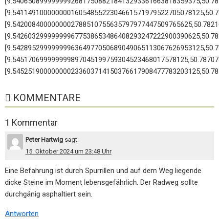
[9.540650899999999268175088218413293361663818359375,50.7
[9.5411491000000001605485522304661571979522705078125,50.
[9.5420084000000002788510755635797977447509765625,50.782
[9.542603299999999677538653486408293247222900390625,50.7
[9.5428952999999996364977050689049065113067626953125,50.
[9.545170699999999897045199759304523468017578125,50.7870
[9.545251900000000233603714150376617908477783203125,50.7
KOMMENTARE
1 Kommentar
Peter Hartwig
sagt:
15. Oktober 2024 um 23:48 Uhr
Eine Befahrung ist durch Spurrillen und auf dem Weg liegende
dicke Steine im Moment lebensgefährlich. Der Radweg sollte
durchgänig asphaltiert sein.
Antworten