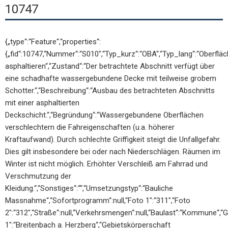
10747
{„type“:“Feature“,“properties“:
{„fid“:10747,“Nummer“:“S010″,“Typ_kurz“:“OBA“,“Typ_lang“:“Oberflä
asphaltieren“,“Zustand“:“Der betrachtete Abschnitt verfügt über
eine schadhafte wassergebundene Decke mit teilweise grobem
Schotter.“,“Beschreibung“:“Ausbau des betrachteten Abschnitts
mit einer asphaltierten
Deckschicht.“,“Begründung“:“Wassergebundene Oberflächen
verschlechtern die Fahreigenschaften (u.a. höherer
Kraftaufwand). Durch schlechte Griffigkeit steigt die Unfallgefahr.
Dies gilt insbesondere bei oder nach Niederschlägen. Räumen im
Winter ist nicht möglich. Erhöhter Verschleiß am Fahrrad und
Verschmutzung der
Kleidung.“,“Sonstiges“:““,“Umsetzungstyp“:“Bauliche
Massnahme“,“Sofortprogramm“:null,“Foto 1″:“311″,“Foto
2″:“312″,“Straße“:null,“Verkehrsmengen“:null,“Baulast“:“Kommune“,“
1″:“Breitenbach a. Herzberg“,“Gebietskörperschaft