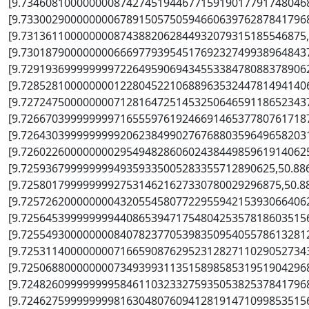
[9.7346081000000008742745194467715919017791748046
[9.7330029000000006789150575059466063976287841796
[9.7313611000000008743882062844932079315185546875
[9.7301879000000006669779395451769232749938964843
[9.7291936999999997226495906943455338478088378906
[9.7285281000000001228045221068896353244781494140
[9.7272475000000007128164725145325064659118652343
[9.7266703999999997165559761924669146537780761718
[9.7264303999999999206238499027676880359649658203
[9.7260226000000002954948286060243844985961914062
[9.72593679999999949359335005283355712890625,50.88
[9.725801799999999275314621627330780029296875,50.8
[9.7257262000000004320554580772295594215393066406
[9.7256453999999994408653947175480425357818603515
[9.7255493000000008407823770539835095405578613281
[9.7253114000000007166590876295231282711029052734
[9.7250688000000007349399311351589858531951904296
[9.7248260999999995846110323327593505382537841796
[9.7246275999999998163048076094128191471099853515