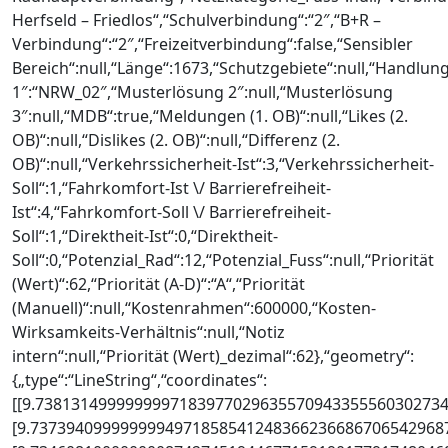
Herfseld – Friedlos“,“Schulverbindung“:“2″,“B+R –
Verbindung“:“2″,“Freizeitverbindung“:false,“Sensibler
Bereich“:null,“Länge“:1673,“Schutzgebiete“:null,“Handlun
1″:“NRW_02″,“Musterlösung 2″:null,“Musterlösung
3″:null,“MDB“:true,“Meldungen (1. OB)“:null,“Likes (2.
OB)“:null,“Dislikes (2. OB)“:null,“Differenz (2.
OB)“:null,“Verkehrssicherheit-Ist“:3,“Verkehrssicherheit-
Soll“:1,“Fahrkomfort-Ist \/ Barrierefreiheit-
Ist“:4,“Fahrkomfort-Soll \/ Barrierefreiheit-
Soll“:1,“Direktheit-Ist“:0,“Direktheit-
Soll“:0,“Potenzial_Rad“:12,“Potenzial_Fuss“:null,“Priorität
(Wert)“:62,“Priorität (A-D)“:“A“,“Priorität
(Manuell)“:null,“Kostenrahmen“:600000,“Kosten-
Wirksamkeits-Verhältnis“:null,“Notiz
intern“:null,“Priorität (Wert)_dezimal“:62},“geometry“:
{„type“:“LineString“,“coordinates“:
[[9.7381314999999997183977029635570943355560302734
[9.7373940999999994971858541248366236686706542968