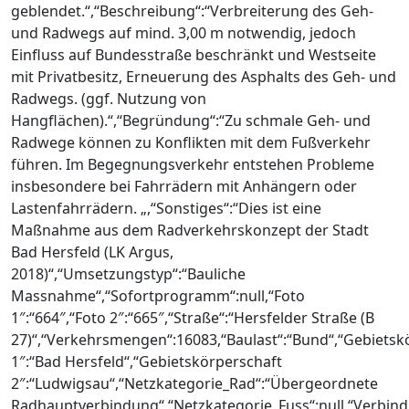
geblendet.“,“Beschreibung“:“Verbreiterung des Geh-
und Radwegs auf mind. 3,00 m notwendig, jedoch
Einfluss auf Bundesstraße beschränkt und Westseite
mit Privatbesitz, Erneuerung des Asphalts des Geh- und
Radwegs. (ggf. Nutzung von
Hangflächen).“,“Begründung“:“Zu schmale Geh- und
Radwege können zu Konflikten mit dem Fußverkehr
führen. Im Begegnungsverkehr entstehen Probleme
insbesondere bei Fahrrädern mit Anhängern oder
Lastenfahrrädern. „,“Sonstiges“:“Dies ist eine
Maßnahme aus dem Radverkehrskonzept der Stadt
Bad Hersfeld (LK Argus,
2018)“,“Umsetzungstyp“:“Bauliche
Massnahme“,“Sofortprogramm“:null,“Foto
1″:“664″,“Foto 2″:“665″,“Straße“:“Hersfelder Straße (B
27)“,“Verkehrsmengen“:16083,“Baulast“:“Bund“,“Gebietsk
1″:“Bad Hersfeld“,“Gebietskörperschaft
2″:“Ludwigsau“,“Netzkategorie_Rad“:“Übergeordnete
Radhauptverbindung“,“Netzkategorie_Fuss“:null,“Verbin