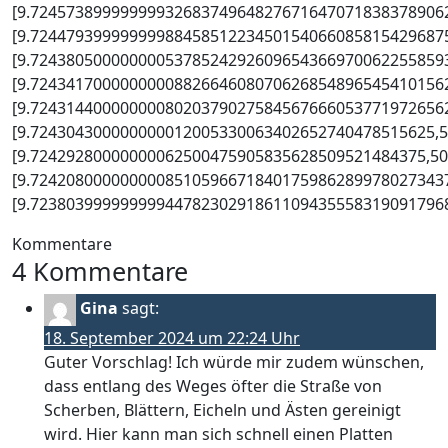
[9.7245738999999993268374964827671647071838378906
[9.7244793999999998845851223450154066085815429687
[9.7243805000000005378524292609654366970062255859
[9.7243417000000000882664608070626854896545410156
[9.7243144000000008020379027584567666053771972656
[9.724304300000000012005330063402652740478515625,
[9.72429280000000062500475905835628509521484375,50
[9.7242080000000008510596671840175986289978027343
[9.72380399999999944782302918611094355583190917968
Kommentare
4 Kommentare
Gina
sagt:
18. September 2024 um 22:24 Uhr
Guter Vorschlag! Ich würde mir zudem wünschen,
dass entlang des Weges öfter die Straße von
Scherben, Blättern, Eicheln und Ästen gereinigt
wird. Hier kann man sich schnell einen Platten