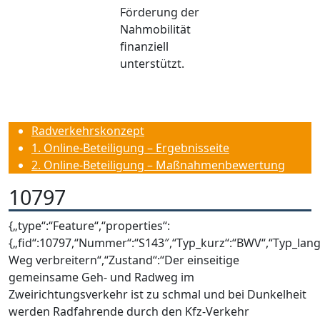
Förderung der
Nahmobilität
finanziell
unterstützt.
Radverkehrskonzept
1. Online-Beteiligung – Ergebnisseite
2. Online-Beteiligung – Maßnahmenbewertung
10797
{„type“:“Feature“,“properties“:
{„fid“:10797,“Nummer“:“S143″,“Typ_kurz“:“BWV“,“Typ_lan
Weg verbreitern“,“Zustand“:“Der einseitige
gemeinsame Geh- und Radweg im
Zweirichtungsverkehr ist zu schmal und bei Dunkelheit
werden Radfahrende durch den Kfz-Verkehr