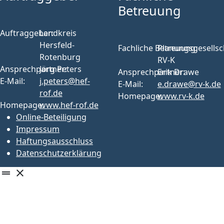
Betreuung
Auftraggeber:
Landkreis
Hersfeld-
Fachliche Betreuung:
Planungsgesellsc
Rotenburg
RV-K
Ansprechpartner:
Jörg Peters
Ansprechpartner:
Erik Drawe
E-Mail:
j.peters@hef-
E-Mail:
e.drawe@rv-k.de
rof.de
Homepage:
www.rv-k.de
Homepage:
www.hef-rof.de
Online-Beteiligung
Impressum
Haftungsausschluss
Datenschutzerklärung
drag_handle
close