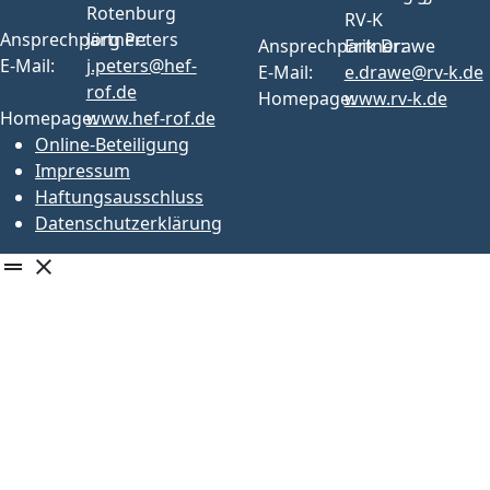
Rotenburg
RV-K
Ansprechpartner:
Jörg Peters
Ansprechpartner:
Erik Drawe
E-Mail:
j.peters@hef-
E-Mail:
e.drawe@rv-k.de
rof.de
Homepage:
www.rv-k.de
Homepage:
www.hef-rof.de
Online-Beteiligung
Impressum
Haftungsausschluss
Datenschutzerklärung
drag_handle
close