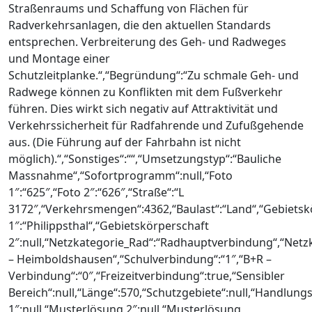
Straßenraums und Schaffung von Flächen für
Radverkehrsanlagen, die den aktuellen Standards
entsprechen. Verbreiterung des Geh- und Radweges
und Montage einer
Schutzleitplanke.“,“Begründung“:“Zu schmale Geh- und
Radwege können zu Konflikten mit dem Fußverkehr
führen. Dies wirkt sich negativ auf Attraktivität und
Verkehrssicherheit für Radfahrende und Zufußgehende
aus. (Die Führung auf der Fahrbahn ist nicht
möglich).“,“Sonstiges“:““,“Umsetzungstyp“:“Bauliche
Massnahme“,“Sofortprogramm“:null,“Foto
1″:“625″,“Foto 2″:“626″,“Straße“:“L
3172″,“Verkehrsmengen“:4362,“Baulast“:“Land“,“Gebietsk
1″:“Philippsthal“,“Gebietskörperschaft
2″:null,“Netzkategorie_Rad“:“Radhauptverbindung“,“Netz
– Heimboldshausen“,“Schulverbindung“:“1″,“B+R –
Verbindung“:“0″,“Freizeitverbindung“:true,“Sensibler
Bereich“:null,“Länge“:570,“Schutzgebiete“:null,“Handlung
1″:null,“Musterlösung 2″:null,“Musterlösung