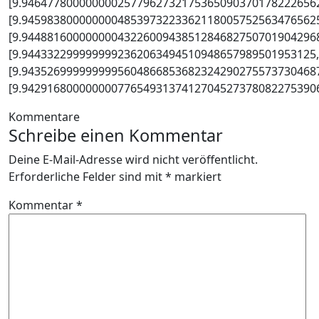
[9.9464778000000002577962732175365090370178222656
[9.9459838000000004853973223362118005752563476562
[9.9448816000000004322600943851284682750701904296
[9.9443322999999992362063494510948657989501953125
[9.9435269999999995604866853682324290275573730468
[9.94291680000000077654931374127045273780822753906
Kommentare
Schreibe einen Kommentar
Deine E-Mail-Adresse wird nicht veröffentlicht.
Erforderliche Felder sind mit
*
markiert
Kommentar
*