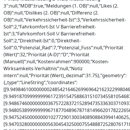
3″:null,“MDB“:true,“Meldungen (1. OB)“:null,“Likes (2.
OB)“:null,“Dislikes (2. OB)“:null,“Differenz (2.
OB)“:null,“Verkehrssicherheit-Ist“:3,“Verkehrssicherheit-
Soll“:2,“Fahrkomfort-Ist \/ Barrierefreiheit-
Ist“:3,“Fahrkomfort-Soll \/ Barrierefreiheit-
Soll“:2,“Direktheit-Ist“:0,“Direktheit-
Soll“:0,“Potenzial_Rad“:7,“Potenzial_Fuss“:null,“Priorität
(Wert)“:32,“Priorität (A-D)“:“D“,“Priorität
(Manuell)“:null,“Kostenrahmen“:900000,“Kosten-
Wirksamkeits-Verhältnis“:null,“Notiz
intern“:null,“Priorität (Wert)_dezimal“:31.75},“geometry“:
{„type“:“LineString“,“coordinates“:
[[9.9498461000000002485421646269969642162322998046
[9.9491870999999996172391547588631510734558105468
[9.9486746000000003675722837215289473533630371093
[9.9480538999999996718770489678718149662017822265
[9.9475245000000001027729013003408908843994140625
[9.9470328000000005630454325000755488872528076171