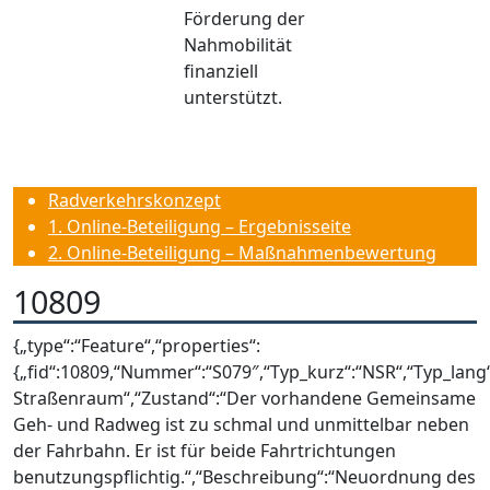
Förderung der
Nahmobilität
finanziell
unterstützt.
Radverkehrskonzept
1. Online-Beteiligung – Ergebnisseite
2. Online-Beteiligung – Maßnahmenbewertung
10809
{„type“:“Feature“,“properties“:
{„fid“:10809,“Nummer“:“S079″,“Typ_kurz“:“NSR“,“Typ_lan
Straßenraum“,“Zustand“:“Der vorhandene Gemeinsame
Geh- und Radweg ist zu schmal und unmittelbar neben
der Fahrbahn. Er ist für beide Fahrtrichtungen
benutzungspflichtig.“,“Beschreibung“:“Neuordnung des