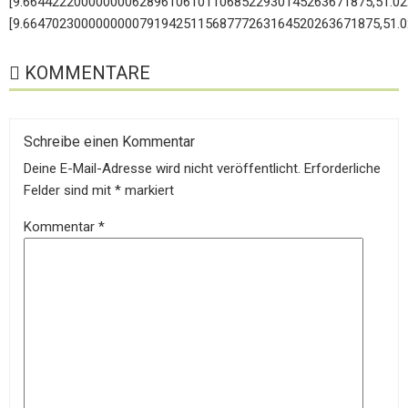
[9.664422200000000628961061011068522930145263671875,51.0
[9.6647023000000000791942511568777263164520263671875,51.
KOMMENTARE
Schreibe einen Kommentar
Deine E-Mail-Adresse wird nicht veröffentlicht.
Erforderliche
Felder sind mit
*
markiert
Kommentar
*