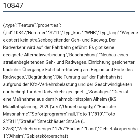
10847
{„type“:“Feature“,“properties“:
{„fid“:10847,“Nummer“:“S211″,“Typ_kurz“:“WNB“,“Typ_lang“:“Wegene
existiert kein straßenbegleitender Geh- und Radweg. Der
Radverkehr wird auf der Fahrbahn geführt. Es gibt keine
geeignete Alternativverbindung.“,“Beschreibung“:“Neubau eines
straßenbegleitenden Geh- und Radweges. Einrichtung gesicherter
baulicher Übergänge Fahrbahn-Radweg am Beginn und Ende des
Radweges.“,“Begründung“:“Die Führung auf der Fahrbahn ist
aufgrund der Kfz-Verkehrsbelastung und der Geschwindigkeiten
nur bedingt für den Radverkehr geeignet. „,“Sonstiges“:“Dies ist
eine Maßnahme aus dem Nahmobilitätsplan Alheim (IKS
Mobiltätsplanung, 2020)\n\n“,“Umsetzungstyp“:“Bauliche
Massnahme“,“Sofortprogramm“:null,“Foto 1″:“810″,“Foto
2″:“811″,“Straße“:“Streckhäsuer Straße (L
3253)“,“Verkehrsmengen“:1767,“Baulast“:“Land“,“Gebietskörperscha
1″:“Alheim“,“Gebietskörperschaft