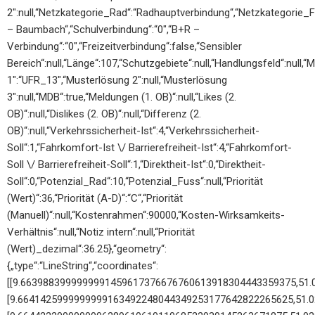
2″:null,“Netzkategorie_Rad“:“Radhauptverbindung“,“Netzkategorie_F
– Baumbach“,“Schulverbindung“:“0″,“B+R –
Verbindung“:“0″,“Freizeitverbindung“:false,“Sensibler
Bereich“:null,“Länge“:107,“Schutzgebiete“:null,“Handlungsfeld“:null,
1″:“UFR_13″,“Musterlösung 2″:null,“Musterlösung
3″:null,“MDB“:true,“Meldungen (1. OB)“:null,“Likes (2.
OB)“:null,“Dislikes (2. OB)“:null,“Differenz (2.
OB)“:null,“Verkehrssicherheit-Ist“:4,“Verkehrssicherheit-
Soll“:1,“Fahrkomfort-Ist \/ Barrierefreiheit-Ist“:4,“Fahrkomfort-
Soll \/ Barrierefreiheit-Soll“:1,“Direktheit-Ist“:0,“Direktheit-
Soll“:0,“Potenzial_Rad“:10,“Potenzial_Fuss“:null,“Priorität
(Wert)“:36,“Priorität (A-D)“:“C“,“Priorität
(Manuell)“:null,“Kostenrahmen“:90000,“Kosten-Wirksamkeits-
Verhältnis“:null,“Notiz intern“:null,“Priorität
(Wert)_dezimal“:36.25},“geometry“:
{„type“:“LineString“,“coordinates“:
[[9.6639883999999991459617376676760613918304443359375,51
[9.6641425999999999163492248044349253177642822265625,51.