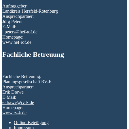
Auftraggeber:
Landkreis Hersfeld-Rotenburg
Ansprechpartner:
Jörg Peters
E-Mail:
j.peters@hef-rof.de
Homepage:
www.hef-rof.de
Fachliche Betreuung
Fachliche Betreuung:
Planungsgesellschaft RV-K
Ansprechpartner:
Erik Drawe
E-Mail:
e.drawe@rv-k.de
Homepage:
www.rv-k.de
Online-Beteiligung
Impressum