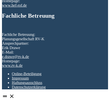
Homepage:
www.hef-rof.de
Fachliche Betreuung
Fachliche Betreuung:
Planungsgesellschaft RV-K
Ansprechpartner:
Erik Drawe
E-Mail:
e.drawe@rv-k.de
Homepage:
www.rv-k.de
Online-Beteiligung
Impressum
Haftungsausschluss
Datenschutzerklärung
drag_handle
close