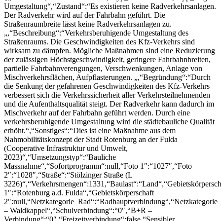
Umgestaltung“,“Zustand“:“Es existieren keine Radverkehrsanlagen.
Der Radverkehr wird auf der Fahrbahn geführt. Die
Straßenraumbreite lässt keine Radverkehrsanlagen zu.
„,“Beschreibung“:“Verkehrsberuhigende Umgestaltung des
Straßenraums. Die Geschwindigkeiten des Kfz-Verkehrs sind
wirksam zu dämpfen. Mögliche Maßnahmen sind eine Reduzierung
der zulässigen Höchstgeschwindigkeit, geringere Fahrbahnbreiten,
partielle Fahrbahnverengungen, Verschwenkungen, Anlage von
Mischverkehrsflächen, Aufpflasterungen. „,“Begründung“:“Durch
die Senkung der gefahrenen Geschwindigkeiten des Kfz-Verkehrs
verbessert sich die Verkehrssicherheit aller Verkehrsteilnehmenden
und die Aufenthaltsqualität steigt. Der Radverkehr kann dadurch im
Mischverkehr auf der Fahrbahn geführt werden. Durch eine
verkehrsberuhigende Umgestaltung wird die städtebauliche Qualität
erhöht.“,“Sonstiges“:“Dies ist eine Maßnahme aus dem
Nahmobilitätskonzept der Stadt Rotenburg an der Fulda
(Cooperative Infrastruktur und Umwelt,
2023)“,“Umsetzungstyp“:“Bauliche
Massnahme“,“Sofortprogramm“:null,“Foto 1″:“1027″,“Foto
2″:“1028″,“Straße“:“Stölzinger Straße (L
3226)“,“Verkehrsmengen“:1331,“Baulast“:“Land“,“Gebietskörpersch
1″:“Rotenburg a.d. Fulda“,“Gebietskörperschaft
2″:null,“Netzkategorie_Rad“:“Radhauptverbindung“,“Netzkategorie
– Waldkappel“,“Schulverbindung“:“0″,“B+R –
Verbindung“:“0″,“Freizeitverbindung“:false,“Sensibler