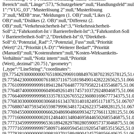
Bereich“:null,“Länge“:573,“Schutzgebiete“:null,“Handlungsfeld“:nul
1″:“VUG_03″,“Musterlösung 2″:null,“Musterlösung
3″:null,“MDB“:true,“Meldungen (1. OB)“:null,“Likes (2.
OB)“:null,“Dislikes (2. OB)“:null,“Differenz (2.
OB)“:null,“Verkehrssicherheit-Ist“:3,“Verkehrssicherheit-
Soll“:2,“Fahrkomfort-Ist \/ Barrierefreiheit-Ist“:3,“Fahrkomfort-Soll
\/ Barrierefreiheit-Soll“:2,“Direktheit-Ist“:0,“Direktheit-
Soll“:0,“Potenzial_Rad“:7,“Potenzial_Fuss“:null,“Priorität
(Wert)“:21,“Priorität (A-D)“:“Weiterer Bedarf“,“Priorität
(Manuell)“:null,“Kostenrahmen“:null,“Kosten-Wirksamkeits-
Verhältnis“:null,“Notiz intern“:null,“Priorität
(Wert)_dezimal“:20.75},“geometry“:
{„type“:“LineString“,“coordinates“:
[[9.7754293000000007651806299691088497638702392578125,51
[9.77584230000000076188371167518198490142822265625,51.06
[9.776109999999999189412847044877707958221435546875,51.0
[9.77648740000000060490492614917457103729248046875,51.06
[9.7766400999999998333578332676552236080169677734375,51.
[9.776830300000000306681613437831401824951171875,51.0670
[9.77688074075934565598799963481724262237548828125,51.06
[9.776945500000000066620486904866993427276611328125,51.0
[9.7771606000000002012484401348046958446502685546875,51.
[9.777334599999999653618942829780280590057373046875,51.0
[9.7777165999999997580971466959454119205474853515625,51.
[9.777838100000000309819370158948004245758056640625,51.0