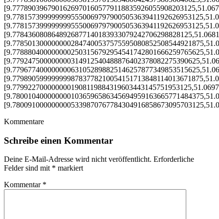
[9.77789039679016269701605779118835926055908203125,51.06
[9.7781573999999995550069797900505363941192626953125,51.
[9.7781573999999995550069797900505363941192626953125,51.
[9.7784360808648926877140183933079242706298828125,51.068
[9.7785013000000002847400537575595080852508544921875,51.
[9.7788804000000002503156792954541742801666259765625,51.
[9.779247500000000314912540488876402378082275390625,51.0
[9.779677400000000631052898825146257877349853515625,51.0
[9.7798905999999998783778210054151713848114013671875,51.
[9.7799227000000001908119884319603443145751953125,51.069
[9.7800104000000001036596586345694959163665771484375,51.
[9.7800910000000005339870767784304916858673095703125,51.
Kommentare
Schreibe einen Kommentar
Deine E-Mail-Adresse wird nicht veröffentlicht.
Erforderliche
Felder sind mit
*
markiert
Kommentar
*