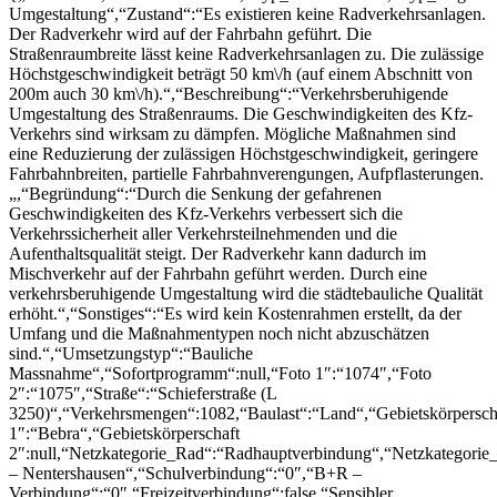
Umgestaltung“,“Zustand“:“Es existieren keine Radverkehrsanlagen.
Der Radverkehr wird auf der Fahrbahn geführt. Die
Straßenraumbreite lässt keine Radverkehrsanlagen zu. Die zulässige
Höchstgeschwindigkeit beträgt 50 km\/h (auf einem Abschnitt von
200m auch 30 km\/h).“,“Beschreibung“:“Verkehrsberuhigende
Umgestaltung des Straßenraums. Die Geschwindigkeiten des Kfz-
Verkehrs sind wirksam zu dämpfen. Mögliche Maßnahmen sind
eine Reduzierung der zulässigen Höchstgeschwindigkeit, geringere
Fahrbahnbreiten, partielle Fahrbahnverengungen, Aufpflasterungen.
„,“Begründung“:“Durch die Senkung der gefahrenen
Geschwindigkeiten des Kfz-Verkehrs verbessert sich die
Verkehrssicherheit aller Verkehrsteilnehmenden und die
Aufenthaltsqualität steigt. Der Radverkehr kann dadurch im
Mischverkehr auf der Fahrbahn geführt werden. Durch eine
verkehrsberuhigende Umgestaltung wird die städtebauliche Qualität
erhöht.“,“Sonstiges“:“Es wird kein Kostenrahmen erstellt, da der
Umfang und die Maßnahmentypen noch nicht abzuschätzen
sind.“,“Umsetzungstyp“:“Bauliche
Massnahme“,“Sofortprogramm“:null,“Foto 1″:“1074″,“Foto
2″:“1075″,“Straße“:“Schieferstraße (L
3250)“,“Verkehrsmengen“:1082,“Baulast“:“Land“,“Gebietskörpersch
1″:“Bebra“,“Gebietskörperschaft
2″:null,“Netzkategorie_Rad“:“Radhauptverbindung“,“Netzkategorie_
– Nentershausen“,“Schulverbindung“:“0″,“B+R –
Verbindung“:“0″,“Freizeitverbindung“:false,“Sensibler