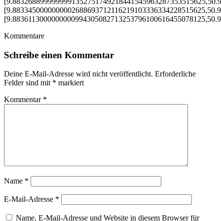
[9.8832688999999991352751749218441545963287353515625,50.
[9.8833450000000002688693712116219103336334228515625,50.
[9.8836113000000000994305082713253796100616455078125,50.
Kommentare
Schreibe einen Kommentar
Deine E-Mail-Adresse wird nicht veröffentlicht.
Erforderliche
Felder sind mit
*
markiert
Kommentar
*
Name
*
E-Mail-Adresse
*
Name, E-Mail-Adresse und Website in diesem Browser für