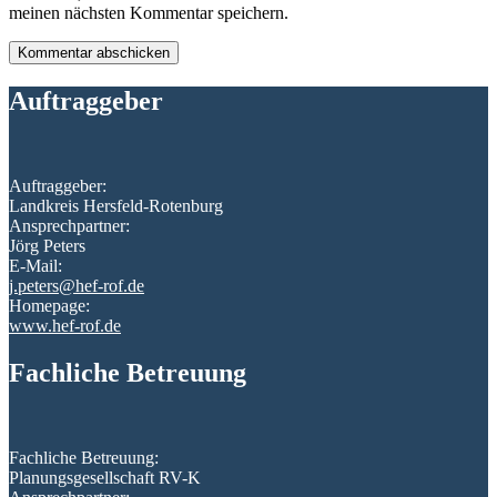
meinen nächsten Kommentar speichern.
Auftraggeber
Auftraggeber:
Landkreis Hersfeld-Rotenburg
Ansprechpartner:
Jörg Peters
E-Mail:
j.peters@hef-rof.de
Homepage:
www.hef-rof.de
Fachliche Betreuung
Fachliche Betreuung:
Planungsgesellschaft RV-K