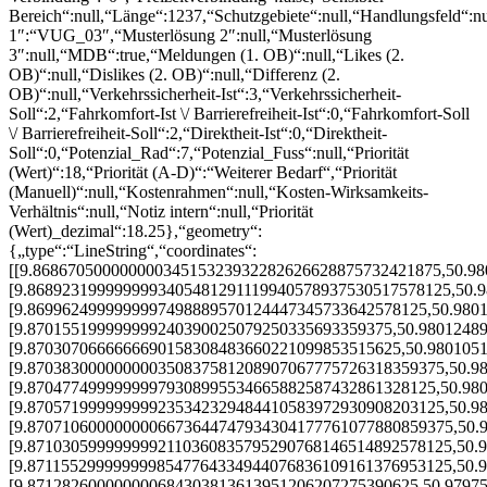
Bereich“:null,“Länge“:1237,“Schutzgebiete“:null,“Handlungsfeld“:n
1″:“VUG_03″,“Musterlösung 2″:null,“Musterlösung
3″:null,“MDB“:true,“Meldungen (1. OB)“:null,“Likes (2.
OB)“:null,“Dislikes (2. OB)“:null,“Differenz (2.
OB)“:null,“Verkehrssicherheit-Ist“:3,“Verkehrssicherheit-
Soll“:2,“Fahrkomfort-Ist \/ Barrierefreiheit-Ist“:0,“Fahrkomfort-Soll
\/ Barrierefreiheit-Soll“:2,“Direktheit-Ist“:0,“Direktheit-
Soll“:0,“Potenzial_Rad“:7,“Potenzial_Fuss“:null,“Priorität
(Wert)“:18,“Priorität (A-D)“:“Weiterer Bedarf“,“Priorität
(Manuell)“:null,“Kostenrahmen“:null,“Kosten-Wirksamkeits-
Verhältnis“:null,“Notiz intern“:null,“Priorität
(Wert)_dezimal“:18.25},“geometry“:
{„type“:“LineString“,“coordinates“:
[[9.86867050000000034515323932282626628875732421875,50.9
[9.8689231999999993405481291119940578937530517578125,50.
[9.8699624999999997498889570124447345733642578125,50.980
[9.870155199999999240390025079250335693359375,50.9801248
[9.8703070666666690158308483660221099853515625,50.980105
[9.870383000000000350837581208907067775726318359375,50.9
[9.87047749999999979308995534665882587432861328125,50.98
[9.870571999999999235342329484410583972930908203125,50.9
[9.8707106000000006673644747934304177761077880859375,50.
[9.8710305999999992110360835795290768146514892578125,50.
[9.8711552999999998547764334944076836109161376953125,50.
[9.871282600000000684303813613951206207275390625,50.9797