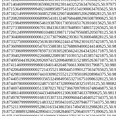
[9.871404699999999365900293923914432525634765625,50.9797
[9.8715364999999994921608958975411951541900634765625,50.
[9.871821499999999360852598329074680805206298828125,50.9
[9.8720820000000006899654181324876844882965087890625,50.
[9.872198499999999654619387001730501651763916015625,50.9
[9.8727338000000006701384336338378489017486572265625,50.
[9.8729124999999999801048033987171947956085205078125,50.
[9.8730408000000000612317307968623936176300048828125,50.
[9.8733275000000002563638190622441470623016357421875,50.
[9.873609800000000547015588381327688694000244140625,50.9
[9.8737396999999997859731593052856624126434326171875,50.
[9.8739402999999992260882208938710391521453857421875,50.
[9.8740950443920620926974152098409831523895263671875,50.
[9.87411469999999980018401402048766613006591796875,50.98
[9.8742064000000002721435521380044519901275634765625,50.
[9.874298100000000744103090255521237850189208984375,50.9
[9.8744051999999999935653249849565327167510986328125,50.
[9.874497800000000324871507473289966583251953125,50.9808
[9.8746974000000005133870217832736670970916748046875,50.
[9.8748614000000003443346940912306308746337890625,50.981
[9.8749787999999991683353073312900960445404052734375,50.
[9.87508079999999921483322395943105220794677734375,50.98
[9.8752113999999995286316334386356174945831298828125,50.
[9.8752388893288642890411210828460752964019775390625,50.