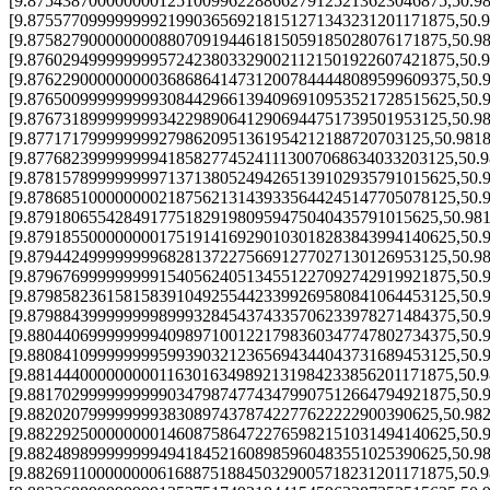
[9.875438700000000125100996228866279125213623046875,50.9
[9.8755770999999992199036569218151271343231201171875,50.
[9.875827900000000880709194461815059185028076171875,50.9
[9.8760294999999995724238033290021121501922607421875,50.
[9.8762290000000003686864147312007844448089599609375,50.
[9.8765009999999993084429661394096910953521728515625,50.
[9.876731899999999342298906412906944751739501953125,50.9
[9.8771717999999992798620951361954212188720703125,50.981
[9.8776823999999994185827745241113007068634033203125,50.
[9.8781578999999997137138052494265139102935791015625,50.
[9.8786851000000002187562131439335644245147705078125,50.
[9.87918065542849177518291980959475040435791015625,50.98
[9.8791855000000001751914169290103018283843994140625,50.
[9.879442499999999682813722756691277027130126953125,50.9
[9.8796769999999991540562405134551227092742919921875,50.
[9.8798582361581583910492554423399269580841064453125,50.
[9.8798843999999998999328454374335706233978271484375,50.
[9.8804406999999994098971001221798360347747802734375,50.
[9.8808410999999995993903212365694344043731689453125,50.
[9.8814440000000001163016349892131984233856201171875,50.
[9.8817029999999999034798747743479907512664794921875,50.
[9.88202079999999938308974378742277622222900390625,50.98
[9.8822925000000001460875864722765982151031494140625,50.
[9.882489899999999494184521608985960483551025390625,50.9
[9.8826911000000006168875188450329005718231201171875,50.