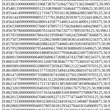
[9.85381100000000031968738767318427562713623046875,50.99
[9.85481359999999995125108398497104644775390625,50.99531
[9.8554414999999995217194737051613628864288330078125,50.
[9.8561443999999998055727701284922659397125244140625,50.
[9.8564346999999994380914358771406114101409912109375,50.
[9.8565398999999995766074789571575820446014404296875,50.
[9.856787900000000490763341076672077178955078125,50.9961
[9.8570550000000007884182195994071662425994873046875,50.
[9.8575072999999999723286236985586583614349365234375,50.
[9.857658199999999482088242075406014919281005859375,50.9
[9.8579529000000007954440661706030368804931640625,50.996
[9.8581701000000006018808562657795846462249755859375,50.
[9.860015000000000640056896372698247432708740234375,50.9
[9.8603187999999999391320670838467776775360107421875,50.
[9.8605891000000003288050720584578812122344970703125,50.
[9.861009100000000415775502915494143962860107421875,50.9
[9.8614718999999997350869307410903275012969970703125,50.
[9.8615577999999999292413122020661830902099609375,50.997
[9.8621476999999995172174749313853681087493896484375,50.
[9.8623201999999992040102370083332061767578125,50.998169
[9.8625062000000003337163434480316936969757080078125,50.
[9.86261520000000047048160922713577747344970703125,50.99
[9.8627333000000003693230610224418342113494873046875,50.
[9.8628602999999994693780536181293427944183349609375,50.