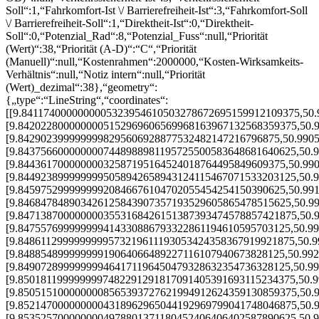
Soll“:1,“Fahrkomfort-Ist \/ Barrierefreiheit-Ist“:3,“Fahrkomfort-Soll
\/ Barrierefreiheit-Soll“:1,“Direktheit-Ist“:0,“Direktheit-
Soll“:0,“Potenzial_Rad“:8,“Potenzial_Fuss“:null,“Priorität
(Wert)“:38,“Priorität (A-D)“:“C“,“Priorität
(Manuell)“:null,“Kostenrahmen“:2000000,“Kosten-Wirksamkeits-
Verhältnis“:null,“Notiz intern“:null,“Priorität
(Wert)_dezimal“:38},“geometry“:
{„type“:“LineString“,“coordinates“:
[[9.8411740000000005323954610503278672695159912109375,50
[9.8420228000000005152969606569968163967132568359375,50.
[9.8429023999999998295606928877532482147216796875,50.990
[9.8437566000000007448988981195725500583648681640625,50.
[9.84436170000000032587195164524018764495849609375,50.99
[9.8449238999999995058942658943124115467071533203125,50.
[9.84597529999999920846676104702055454254150390625,50.99
[9.846847848903426125843907357193529605865478515625,50.9
[9.8471387000000003553168426151387393474578857421875,50.
[9.847557699999999414330886793322861194610595703125,50.9
[9.8486112999999999573219611193053424358367919921875,50.
[9.84885489999999919064066489227116107940673828125,50.99
[9.849072899999999464171196450479328632354736328125,50.9
[9.8501811999999997482291291817091405391693115234375,50.
[9.8505151000000008565393727621994912624359130859375,50.
[9.8521470000000004318962965044192969799041748046875,50.
[9.8535257000000004978801371180452406406402587890625,50.