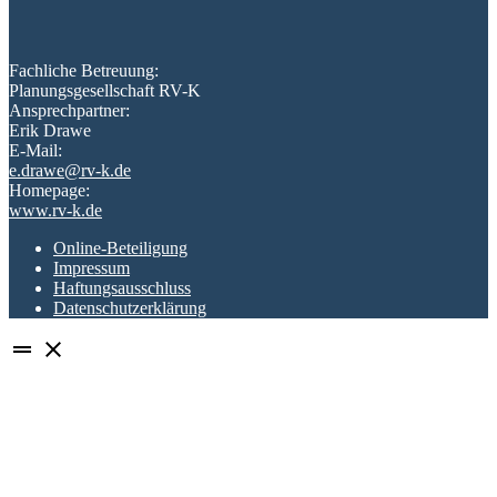
Fachliche Betreuung:
Planungsgesellschaft RV-K
Ansprechpartner:
Erik Drawe
E-Mail:
e.drawe@rv-k.de
Homepage:
www.rv-k.de
Online-Beteiligung
Impressum
Haftungsausschluss
Datenschutzerklärung
drag_handle
close