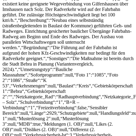
existiert keine geeignete Wegeverbindung von Gilfershausen über
Imshausen nach Solz. Der Radverkehr wird auf der Fahrbahn
geführt. Die zulässige Höchstgeschwindigkeit liegt bei 100
km\/h.“,“Beschreibung“:“Neubau eines selbstständig
(straßenbegleitenden in Baulast der Kommune) geführten Geh- und
Radweges. Einrichtung gesicherter baulicher Übergänge Fahrbahn-
Radweg am Beginn und Ende des Radweges. Der Ausbau von
parallelen Wirtschaftswegen soll untersucht
werden.“,“Begründung“:“Die Führung auf der Fahrbahn ist
aufgrund der hohen Kfz-Geschwindigkeiten nur bedingt für den
Radverkehr geeignet.“,“Sonstiges“:“Die Maßnahme ist bereits durch
die Stadt Bebra in Planung (Variantenvergleich,
2024).“,“Umsetzungstyp“:“Bauliche
Massnahme“,“Sofortprogramm“:null,“Foto 1″:“1085″,“Foto
2″:“1086″,“Straße“:“K
53″,“Verkehrsmengen“:null,“Baulast“:“Kreis“,“Gebietskörperschaft
1″:“Bebra“,“Gebietskörperschaft
2″:““,“Netzkategorie_Rad“:“Radhauptverbindung“,“Netzkategorie_F
– Solz“,“Schulverbindung“:“1″,“B+R –
Verbindung“:“1″,“Freizeitverbindung“:false,“Sensibler
Bereich“:null,“Länge“:2929,“Schutzgebiete“:null,“Handlungsfeld“:n
1″:null,“Musterlösung 2″:null,“Musterlösung
3″:null,“MDB“:true,“Meldungen (1. OB)“:null,“Likes (2.
OB)“:null,“Dislikes (2. OB)“:null,“Differenz (2.
OB)“:null,“Verkehrssicherheit-Ist“:3,“Verkehrssicherheit-