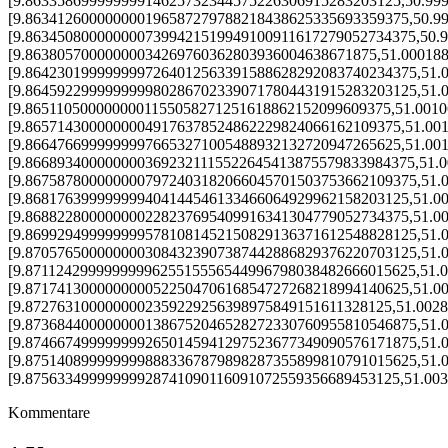
[9.86335869999999914625732344575226306915283203125,50.99
[9.863412600000000196587279788218438625335693359375,50.9
[9.8634508000000007399421519949100911617279052734375,50.
[9.86380570000000034269760362803936004638671875,51.00018
[9.8642301999999997264012563391588628292083740234375,51.
[9.8645922999999999802867023390717804431915283203125,51.
[9.8651105000000001155058271251618862152099609375,51.001
[9.86571430000000049176378524862229824066162109375,51.00
[9.86647669999999976653271005488932132720947265625,51.00
[9.8668934000000003692321115522645413875579833984375,51.
[9.8675878000000007972403182066045701503753662109375,51.
[9.868176399999999404144546133466064929962158203125,51.0
[9.868822800000000228237695409916341304779052734375,51.0
[9.8699294999999995781081452150829136371612548828125,51.
[9.8705765000000003084323907387442886829376220703125,51.
[9.8711242999999999625515556544996798038482666015625,51.
[9.871741300000000052250470616854727268218994140625,51.0
[9.8727631000000002359229256398975849151611328125,51.002
[9.8736844000000001386752046528272330760955810546875,51.
[9.8746674999999992650145941297523677349090576171875,51.
[9.8751408999999998883367879898287355899810791015625,51.
[9.87563349999999928741090116091072559356689453125,51.00
Kommentare