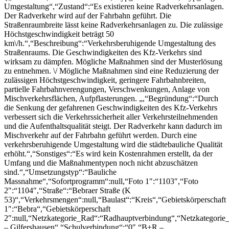
Umgestaltung“,“Zustand“:“Es existieren keine Radverkehrsanlagen.
Der Radverkehr wird auf der Fahrbahn geführt. Die
Straßenraumbreite lässt keine Radverkehrsanlagen zu. Die zulässige
Höchstgeschwindigkeit beträgt 50
km\/h.“,“Beschreibung“:“Verkehrsberuhigende Umgestaltung des
Straßenraums. Die Geschwindigkeiten des Kfz-Verkehrs sind
wirksam zu dämpfen. Mögliche Maßnahmen sind der Musterlösung
zu entnehmen. \/ Mögliche Maßnahmen sind eine Reduzierung der
zulässigen Höchstgeschwindigkeit, geringere Fahrbahnbreiten,
partielle Fahrbahnverengungen, Verschwenkungen, Anlage von
Mischverkehrsflächen, Aufpflasterungen. „,“Begründung“:“Durch
die Senkung der gefahrenen Geschwindigkeiten des Kfz-Verkehrs
verbessert sich die Verkehrssicherheit aller Verkehrsteilnehmenden
und die Aufenthaltsqualität steigt. Der Radverkehr kann dadurch im
Mischverkehr auf der Fahrbahn geführt werden. Durch eine
verkehrsberuhigende Umgestaltung wird die städtebauliche Qualität
erhöht.“,“Sonstiges“:“Es wird kein Kostenrahmen erstellt, da der
Umfang und die Maßnahmentypen noch nicht abzuschätzen
sind.“,“Umsetzungstyp“:“Bauliche
Massnahme“,“Sofortprogramm“:null,“Foto 1″:“1103″,“Foto
2″:“1104″,“Straße“:“Bebraer Straße (K
53)“,“Verkehrsmengen“:null,“Baulast“:“Kreis“,“Gebietskörperschaft
1″:“Bebra“,“Gebietskörperschaft
2″:null,“Netzkategorie_Rad“:“Radhauptverbindung“,“Netzkategorie_
– Gilfershausen“,“Schulverbindung“:“0″,“B+R –