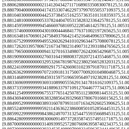
[9.880628800000000211412043427117168903350830078125,51.0
[9.8807904000000004174353307462297379970550537109375,51.
[9.8810403000000004425373845151625573635101318359375,51.
[9.88124810000000053378244047053158283233642578125,51.00
[9.881459599999999454666976816952228546142578125,51.0053
[9.88157460000000043010004446841776371002197265625,51.00
[9.8816348167069012475849376642145216464996337890625,51.
[9.8816752999999994955260262941010296344757080078125,51.
[9.8817262033957806721673478023149073123931884765625,51.
[9.88179650000000009413270163349807262420654296875,51.00
[9.88190900000000027603164198808372020721435546875,51.00
[9.8819958000000003295326678198762238025665283203125,51.
[9.8822410999999998892917574266903102397918701171875,51.
[9.8826362999999997072109181317500770092010498046875,51.
[9.8831468999999998459315975196659564971923828125,51.006
[9.883369699999999369310899055562913417816162109375,51.0
[9.883733599999999341889633797109127044677734375,51.0063
[9.884125499999999675537765142507851123809814453125,51.0
[9.884369400000000638328856439329683780670166015625,51.0
[9.8849952999999803893160787993110716342926025390625,51.
[9.8855240999999995921143636223860085010528564453125,51.
[9.8859922999999998438624970731325447559356689453125,51.
[9.886428099999999830060914973728358745574951171875,51.0
[9.887000900000000314093995257280766963958740234375,51.0