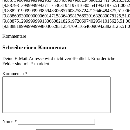
[9.8873900999999992933453540899790823459625244140625,51.
[9.8879313999999993711753631941974163055419921875,51.006
[9.88829199999999985948306857608258724212646484375,51.00
[9.8886093000000006014715836499817669391632080078125,51.
[9.888751299999999133660821826197206974029541015625,51.0
[9.8888189999999998036628312547691166400909423828125,51.
Kommentare
Schreibe einen Kommentar
Deine E-Mail-Adresse wird nicht veröffentlicht.
Erforderliche
Felder sind mit
*
markiert
Kommentar
*
Name
*