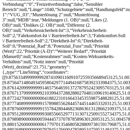
Verbindung“:“0″,“Freizeitverbindung“:false,“Sensibler
Bereich“:null,“Länge“:1040,“Schutzgebiete“:null,“Handlungsfeld“:n
1″:“VUG_03″,“Musterlösung 2″:null,“Musterlösung
3″:null,“MDB“:true,“Meldungen (1. OB)“:null,“Likes (2.
OB)“:null,“Dislikes (2. OB)“:null,“Differenz (2.
OB)“:null,“Verkehrssicherheit-Ist“:3,“Verkehrssicherheit-
Soll“:2,“Fahrkomfort-Ist \/ Barrierefreiheit-Ist“:3,“Fahrkomfort-Soll
\/ Barrierefreiheit-Soll“:2,“Direktheit-Ist“:0,“Direktheit-
Soll“:0,“Potenzial_Rad“:8,“Potenzial_Fuss“:null,“Priorität
(Wert)“:22,“Priorität (A-D)“:“Weiterer Bedarf“,“Priorität
(Manuell)“:null,“Kostenrahmen“:null,“Kosten-Wirksamkeits-
Verhältnis“:null,“Notiz intern“:null,“Priorität
(Wert)_dezimal“:21.75},“geometry“:
{„type“:“LineString“,“coordinates“:
[[9.87563349999999928741090116091072559356689453125,51.0
[9.87564714804934595804297714494168758392333984375,51.00
[9.876142099999999146575646591372787952423095703125,51.0
[9.8767137999999992103994372882880270481109619140625,51.
[9.877242700000000041882231016643345355987548828125,51.0
[9.87774089999999915789885562844574451446533203125,51.00
[9.8787600999999991557842804468236863613128662109375,51.
[9.8795128999999999308556652977131307125091552734375,51.
[9.87989890000000059444573707878589630126953125,51.00457
[9.8801526000000006177970135468058288097381591796875,51.
[9.880268900000000797945176600478589534759521484375,51.0