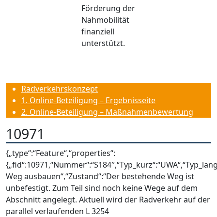
Förderung der
Nahmobilität
finanziell
unterstützt.
Radverkehrskonzept
1. Online-Beteiligung – Ergebnisseite
2. Online-Beteiligung – Maßnahmenbewertung
10971
{„type“:“Feature“,“properties“:
{„fid“:10971,“Nummer“:“S184″,“Typ_kurz“:“UWA“,“Typ_lan
Weg ausbauen“,“Zustand“:“Der bestehende Weg ist
unbefestigt. Zum Teil sind noch keine Wege auf dem
Abschnitt angelegt. Aktuell wird der Radverkehr auf der
parallel verlaufenden L 3254