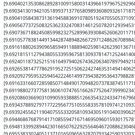
[9.6904021353086289281009158003143966197967529296
[9.6903413019421051899371377658098936080932617187
[9.6904105843873136194588369107805192470550537109
[9.6905677372508325362332470831461250782012939453
[9.6907367188245085998232752899639308452606201171
[9.6910577838144913442874894826672971248626708984
[9.6916188026390965859491188894025981426239013671
[9.6921815112794380553395967581309378147125244140
[9.6924011873252151616497940267436206340789794921
[9.6926538147778629195272515062242746353149414062
[9.6920927959532594542224614997394382953643798828
[9.69163316607285985071484901709482073783874511718
[9.6919880273775813606107476516626775264739990234
[9.6920860366903109905933888512663543224334716796
[9.6934378892797177229567751055583357810974121093
[9.6939245562119040755533205810934305191040039062
[9.6944686768791417108559471671469509601593017578
[9.6948133992894423016650762292556464672088623046
[9.6955383302405113710165096563287079334259033203