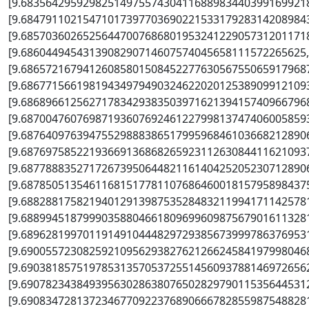
[9.6835642959298251497557430411688983440399169921
[9.6847911021547101739770369022153317928314208984
[9.6857036026525644700768680195324122905731201171
[9.6860449454313908290714607574045658111572265625,
[9.6865721679412608580150845227763056755065917968
[9.6867715661981943497949032462202012538909912109
[9.6868966125627178342938350397162139415740966796
[9.6870047607698719360769246122799813747406005859
[9.6876409763947552988838651799596846103668212890
[9.6876975852219366913686826592311263084411621093
[9.6877888352717267395064482116140425205230712890
[9.6878505135461168151778110768646001815795898437
[9.6882881758219401291398753528483211994171142578
[9.6889945187999035880466180969960987567901611328
[9.6896281997011914910444829729385673999786376953
[9.6900557230825921095629382762126624584197998046
[9.6903818575197853135705372551456093788146972656
[9.6907823438493956302863807650282979011535644531
[9.6908347281372346770922376890666782855987548828