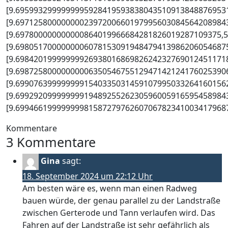
[9.6959932999999995928419593838043510913848876953
[9.6971258000000002397200660197995603084564208984
[9.697800000000000864019966684281826019287109375,5
[9.6980517000000006078153091948479413986206054687
[9.6984201999999992693801686982624232769012451171
[9.6987258000000000635054675512947142124176025390
[9.6990763999999991540335031459107995033264160156
[9.6992920999999991948925526230596005916595458984
[9.69946619999999981587279762607067823410034179687
Kommentare
3 Kommentare
Gina
sagt:
18. September 2024 um 22:12 Uhr
Am besten wäre es, wenn man einen Radweg
bauen würde, der genau parallel zu der Landstraße
zwischen Gerterode und Tann verlaufen wird. Das
Fahren auf der Landstraße ist sehr gefährlich als