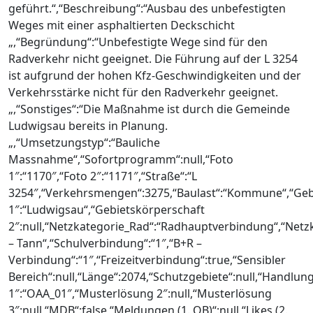
geführt.“,“Beschreibung“:“Ausbau des unbefestigten
Weges mit einer asphaltierten Deckschicht
„,“Begründung“:“Unbefestigte Wege sind für den
Radverkehr nicht geeignet. Die Führung auf der L 3254
ist aufgrund der hohen Kfz-Geschwindigkeiten und der
Verkehrsstärke nicht für den Radverkehr geeignet.
„,“Sonstiges“:“Die Maßnahme ist durch die Gemeinde
Ludwigsau bereits in Planung.
„,“Umsetzungstyp“:“Bauliche
Massnahme“,“Sofortprogramm“:null,“Foto
1″:“1170″,“Foto 2″:“1171″,“Straße“:“L
3254″,“Verkehrsmengen“:3275,“Baulast“:“Kommune“,“Geb
1″:“Ludwigsau“,“Gebietskörperschaft
2″:null,“Netzkategorie_Rad“:“Radhauptverbindung“,“Netz
– Tann“,“Schulverbindung“:“1″,“B+R –
Verbindung“:“1″,“Freizeitverbindung“:true,“Sensibler
Bereich“:null,“Länge“:2074,“Schutzgebiete“:null,“Handlun
1″:“OAA_01″,“Musterlösung 2″:null,“Musterlösung
3″:null,“MDB“:false,“Meldungen (1. OB)“:null,“Likes (2.