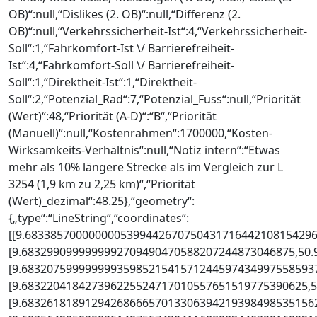
OB)“:null,“Dislikes (2. OB)“:null,“Differenz (2.
OB)“:null,“Verkehrssicherheit-Ist“:4,“Verkehrssicherheit-
Soll“:1,“Fahrkomfort-Ist \/ Barrierefreiheit-
Ist“:4,“Fahrkomfort-Soll \/ Barrierefreiheit-
Soll“:1,“Direktheit-Ist“:1,“Direktheit-
Soll“:2,“Potenzial_Rad“:7,“Potenzial_Fuss“:null,“Priorität
(Wert)“:48,“Priorität (A-D)“:“B“,“Priorität
(Manuell)“:null,“Kostenrahmen“:1700000,“Kosten-
Wirksamkeits-Verhältnis“:null,“Notiz intern“:“Etwas
mehr als 10% längere Strecke als im Vergleich zur L
3254 (1,9 km zu 2,25 km)“,“Priorität
(Wert)_dezimal“:48.25},“geometry“:
{„type“:“LineString“,“coordinates“:
[[9.6833857000000005399442670750431716442108154296
[9.6832990999999992709490470588207244873046875,50.
[9.6832075999999993598521541571244597434997558593
[9.683220418427396225524717010557651519775390625,
[9.6832618189129426866657013306394219398498535156