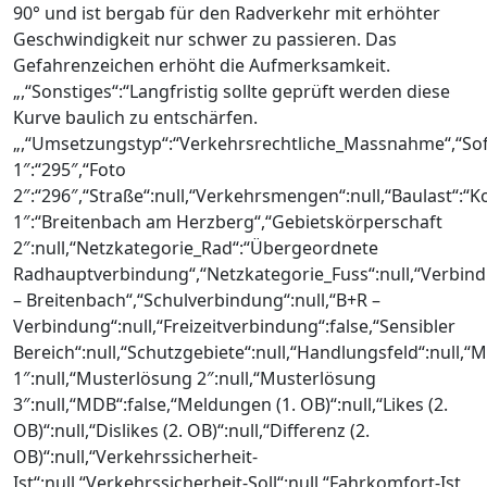
90° und ist bergab für den Radverkehr mit erhöhter
Geschwindigkeit nur schwer zu passieren. Das
Gefahrenzeichen erhöht die Aufmerksamkeit.
„,“Sonstiges“:“Langfristig sollte geprüft werden diese
Kurve baulich zu entschärfen.
„,“Umsetzungstyp“:“Verkehrsrechtliche_Massnahme“,“So
1″:“295″,“Foto
2″:“296″,“Straße“:null,“Verkehrsmengen“:null,“Baulast“:
1″:“Breitenbach am Herzberg“,“Gebietskörperschaft
2″:null,“Netzkategorie_Rad“:“Übergeordnete
Radhauptverbindung“,“Netzkategorie_Fuss“:null,“Verbin
– Breitenbach“,“Schulverbindung“:null,“B+R –
Verbindung“:null,“Freizeitverbindung“:false,“Sensibler
Bereich“:null,“Schutzgebiete“:null,“Handlungsfeld“:null,
1″:null,“Musterlösung 2″:null,“Musterlösung
3″:null,“MDB“:false,“Meldungen (1. OB)“:null,“Likes (2.
OB)“:null,“Dislikes (2. OB)“:null,“Differenz (2.
OB)“:null,“Verkehrssicherheit-
Ist“:null,“Verkehrssicherheit-Soll“:null,“Fahrkomfort-Ist