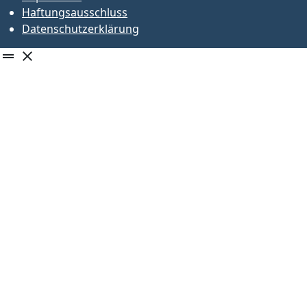
Haftungsausschluss
Datenschutzerklärung
drag_handle
close