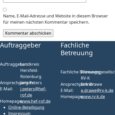
Name, E-Mail-Adresse und Website in diesem Browser
für meinen nächsten Kommentar speichern.
Auftraggeber
Fachliche
Betreuung
Auftraggeber:
Landkreis
Hersfeld-
Fachliche Betreuung:
Planungsgesellsc
Rotenburg
RV-K
Ansprechpartner:
Jörg Peters
Ansprechpartner:
Erik Drawe
E-Mail:
j.peters@hef-
E-Mail:
e.drawe@rv-k.de
rof.de
Homepage:
www.rv-k.de
Homepage:
www.hef-rof.de
Online-Beteiligung
Impressum