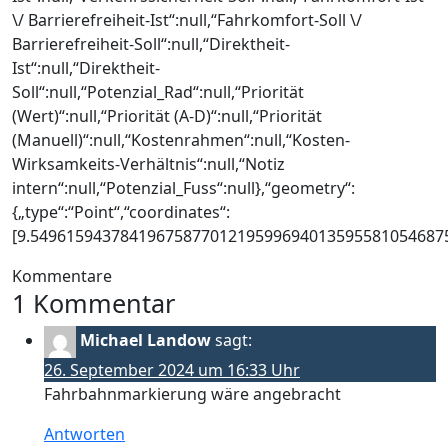
\/ Barrierefreiheit-Ist“:null,“Fahrkomfort-Soll \/
Barrierefreiheit-Soll“:null,“Direktheit-
Ist“:null,“Direktheit-
Soll“:null,“Potenzial_Rad“:null,“Priorität
(Wert)“:null,“Priorität (A-D)“:null,“Priorität
(Manuell)“:null,“Kostenrahmen“:null,“Kosten-
Wirksamkeits-Verhältnis“:null,“Notiz
intern“:null,“Potenzial_Fuss“:null},“geometry“:
{„type“:“Point“,“coordinates“:
[9.54961594378419675877012195996940135955810546875
Kommentare
1 Kommentar
Michael Landow
sagt:
26. September 2024 um 16:33 Uhr
Fahrbahnmarkierung wäre angebracht
Antworten