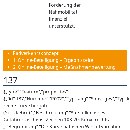
Förderung der
Nahmobilität
finanziell
unterstützt.
Radverkehrskonzept
1. Online-Beteiligung – Ergebnisseite
2. Online-Beteiligung – Maßnahmenbewertung
137
{„type“:“Feature“,“properties“:
{„fid“:137,“Nummer“:“P002″,“Typ_lang“:“Sonstiges“,“Typ_k
rechtskurve bergab
(Spitzkehre).“,“Beschreibung“:“Aufstellen eines
Gefahrenzeichens; Zeichen 103-20: Kurve rechts
„,“Begründung“:“Die Kurve hat einen Winkel von über