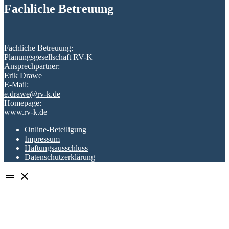
Fachliche Betreuung
Fachliche Betreuung:
Planungsgesellschaft RV-K
Ansprechpartner:
Erik Drawe
E-Mail:
e.drawe@rv-k.de
Homepage:
www.rv-k.de
Online-Beteiligung
Impressum
Haftungsausschluss
Datenschutzerklärung
drag_handle
close