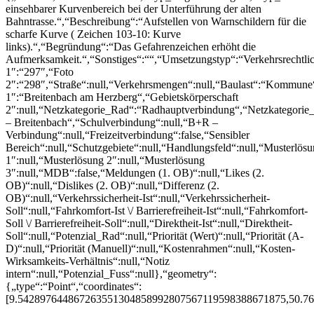
einsehbarer Kurvenbereich bei der Unterführung der alten
Bahntrasse.“,“Beschreibung“:“Aufstellen von Warnschildern für die
scharfe Kurve ( Zeichen 103-10: Kurve
links).“,“Begründung“:“Das Gefahrenzeichen erhöht die
Aufmerksamkeit.“,“Sonstiges“:““,“Umsetzungstyp“:“Verkehrsrechtl
1″:“297″,“Foto
2″:“298″,“Straße“:null,“Verkehrsmengen“:null,“Baulast“:“Kommune“
1″:“Breitenbach am Herzberg“,“Gebietskörperschaft
2″:null,“Netzkategorie_Rad“:“Radhauptverbindung“,“Netzkategorie_
– Breitenbach“,“Schulverbindung“:null,“B+R –
Verbindung“:null,“Freizeitverbindung“:false,“Sensibler
Bereich“:null,“Schutzgebiete“:null,“Handlungsfeld“:null,“Musterlös
1″:null,“Musterlösung 2″:null,“Musterlösung
3″:null,“MDB“:false,“Meldungen (1. OB)“:null,“Likes (2.
OB)“:null,“Dislikes (2. OB)“:null,“Differenz (2.
OB)“:null,“Verkehrssicherheit-Ist“:null,“Verkehrssicherheit-
Soll“:null,“Fahrkomfort-Ist \/ Barrierefreiheit-Ist“:null,“Fahrkomfort-
Soll \/ Barrierefreiheit-Soll“:null,“Direktheit-Ist“:null,“Direktheit-
Soll“:null,“Potenzial_Rad“:null,“Priorität (Wert)“:null,“Priorität (A-
D)“:null,“Priorität (Manuell)“:null,“Kostenrahmen“:null,“Kosten-
Wirksamkeits-Verhältnis“:null,“Notiz
intern“:null,“Potenzial_Fuss“:null},“geometry“:
{„type“:“Point“,“coordinates“:
[9.542897644867263551304858992807567119598388671875,50.7