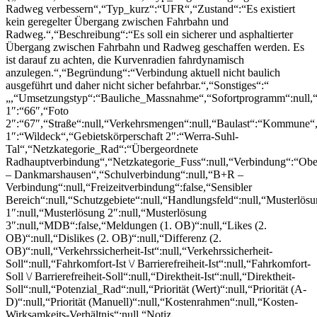
Radweg verbessern“,“Typ_kurz“:“UFR“,“Zustand“:“Es existiert
kein geregelter Übergang zwischen Fahrbahn und
Radweg.“,“Beschreibung“:“Es soll ein sicherer und asphaltierter
Übergang zwischen Fahrbahn und Radweg geschaffen werden. Es
ist darauf zu achten, die Kurvenradien fahrdynamisch
anzulegen.“,“Begründung“:“Verbindung aktuell nicht baulich
ausgeführt und daher nicht sicher befahrbar.“,“Sonstiges“:“
„,“Umsetzungstyp“:“Bauliche_Massnahme“,“Sofortprogramm“:null,
1″:“66″,“Foto
2″:“67″,“Straße“:null,“Verkehrsmengen“:null,“Baulast“:“Kommune“,
1″:“Wildeck“,“Gebietskörperschaft 2″:“Werra-Suhl-
Tal“,“Netzkategorie_Rad“:“Übergeordnete
Radhauptverbindung“,“Netzkategorie_Fuss“:null,“Verbindung“:“Obe
– Dankmarshausen“,“Schulverbindung“:null,“B+R –
Verbindung“:null,“Freizeitverbindung“:false,“Sensibler
Bereich“:null,“Schutzgebiete“:null,“Handlungsfeld“:null,“Musterlös
1″:null,“Musterlösung 2″:null,“Musterlösung
3″:null,“MDB“:false,“Meldungen (1. OB)“:null,“Likes (2.
OB)“:null,“Dislikes (2. OB)“:null,“Differenz (2.
OB)“:null,“Verkehrssicherheit-Ist“:null,“Verkehrssicherheit-
Soll“:null,“Fahrkomfort-Ist \/ Barrierefreiheit-Ist“:null,“Fahrkomfort-
Soll \/ Barrierefreiheit-Soll“:null,“Direktheit-Ist“:null,“Direktheit-
Soll“:null,“Potenzial_Rad“:null,“Priorität (Wert)“:null,“Priorität (A-
D)“:null,“Priorität (Manuell)“:null,“Kostenrahmen“:null,“Kosten-
Wirksamkeits-Verhältnis“:null,“Notiz