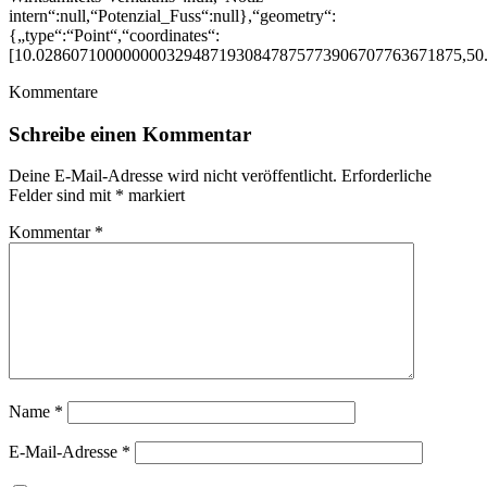
intern“:null,“Potenzial_Fuss“:null},“geometry“:
{„type“:“Point“,“coordinates“:
[10.0286071000000003294871930847875773906707763671875,50
Kommentare
Schreibe einen Kommentar
Deine E-Mail-Adresse wird nicht veröffentlicht.
Erforderliche
Felder sind mit
*
markiert
Kommentar
*
Name
*
E-Mail-Adresse
*