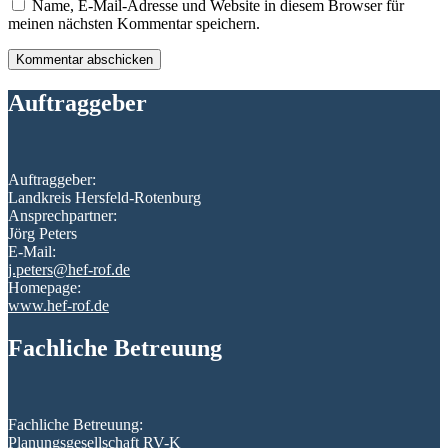
Name, E-Mail-Adresse und Website in diesem Browser für
meinen nächsten Kommentar speichern.
Auftraggeber
Auftraggeber:
Landkreis Hersfeld-Rotenburg
Ansprechpartner:
Jörg Peters
E-Mail:
j.peters@hef-rof.de
Homepage:
www.hef-rof.de
Fachliche Betreuung
Fachliche Betreuung:
Planungsgesellschaft RV-K