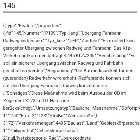
145
{„type“:“Feature“,“properties“:
{„fid“:145,“Nummer“:“P109″,“Typ_lang“:“Übergang Fahrbahn –
Radweg verbessern“,“Typ_kurz“:“UFR“,“Zustand“:“Es existiert kein
geregelter Übergang zwischen Radweg und Fahrbahn. Das Kfz-
Verkehrsaufkommen beträgt 4.495 Kfz\/24h.“,“Beschreibung“:“Es
soll ein sicherer Übergang zwischen Radweg und Fahrbahn
geschaffen werden.“,“Begründung“:“Die Aufmerksamkeit für den
(querenden) Radverkehr wird erhöht. Radfahrende können sich
auf den Übergang Fahrbahn-Radweg konzentrieren.
„,“Sonstiges“:“Diese Maßnahme wird beim Ausbau der OD im
Zuge der L3172 im OT Harnrode
berücksichtigt.“,“Umsetzungstyp“:“Bauliche_Massnahme“,“Sofortpr
1″:“123″,“Foto 2″:“123″,“Straße“:“Werrastraße (L
3172)“,“Verkehrsmengen“:4495,“Baulast“:“Land“,“Gebietskörperscha
1″:“Philippsthal“,“Gebietskörperschaft
2″:null,“Netzkategorie_Rad“:“Übergeordnete