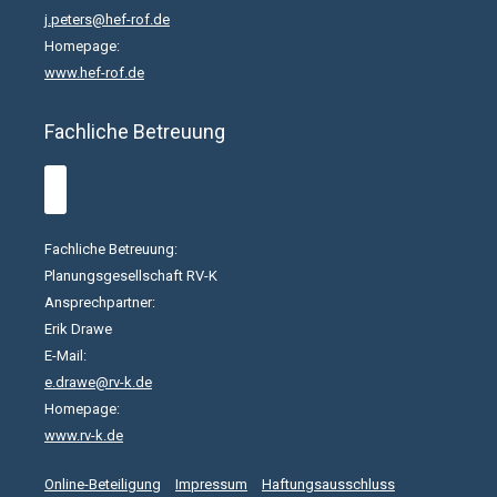
j.peters@hef-rof.de
Homepage:
www.hef-rof.de
Fachliche Betreuung
Fachliche Betreuung:
Planungsgesellschaft RV-K
Ansprechpartner:
Erik Drawe
E-Mail:
e.drawe@rv-k.de
Homepage:
www.rv-k.de
Online-Beteiligung
Impressum
Haftungsausschluss