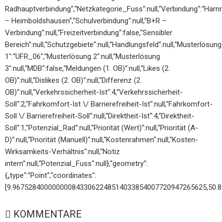
Radhauptverbindung“,“Netzkategorie_Fuss“:null,“Verbindung“:“Harn
– Heimboldshausen“,“Schulverbindung“:null,“B+R –
Verbindung“:null,“Freizeitverbindung“:false,“Sensibler
Bereich“:null,“Schutzgebiete“:null,“Handlungsfeld“:null,“Musterlösung
1″:“UFR_06″,“Musterlösung 2″:null,“Musterlösung
3″:null,“MDB“:false,“Meldungen (1. OB)“:null,“Likes (2.
OB)“:null,“Dislikes (2. OB)“:null,“Differenz (2.
OB)“:null,“Verkehrssicherheit-Ist“:4,“Verkehrssicherheit-
Soll“:2,“Fahrkomfort-Ist \/ Barrierefreiheit-Ist“:null,“Fahrkomfort-
Soll \/ Barrierefreiheit-Soll“:null,“Direktheit-Ist“:4,“Direktheit-
Soll“:1,“Potenzial_Rad“:null,“Priorität (Wert)“:null,“Priorität (A-
D)“:null,“Priorität (Manuell)“:null,“Kostenrahmen“:null,“Kosten-
Wirksamkeits-Verhältnis“:null,“Notiz
intern“:null,“Potenzial_Fuss“:null},“geometry“:
{„type“:“Point“,“coordinates“:
[9.9675284000000008433062248514033854007720947265625,50.
KOMMENTARE