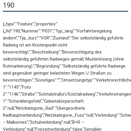
190
{„type“:“Feature“,“properties“:
{„fid“:190,“Nummer“:“P031″,“Typ_lang“:“Vorfahrtsregelung
ändern“,“Typ_kurz“:“VOR“,“Zustand“:“Der selbstständig geführte
Radweg ist am Knotenpunkt nicht
bevorrechtigt.“,“Beschreibung“:“Bevorrechtigung des
selbstständig geführten Radweges gemäß Musterlösung (ohne
Rotmarkierung).“,“Begründung“:“Selbstständig geführte Radwege
sind gegenüber geringer belasteten Wegen \/ Straßen zu
bevorrechtigen.“,“Sonstiges“:““,“Umsetzungstyp“:“Verkehrsrechtl
1″:“1145″,“Foto
2″:“1146″,“Straße“:“Solztalstraße\/Solztalradweg“,“Verkehrsmengen
1″:“Schenklengsfeld“,“Gebietskörperschaft
2″:null,“Netzkategorie_Rad“:“Übergeordnete
Radhauptverbindung“,“Netzkategorie_Fuss“:null,“Verbindung“:“Sche
– Malkomes“,“Schulverbindung“:null,“B+R –
Verbindung“:null,“Freizeitverbindung“:false,“Sensibler