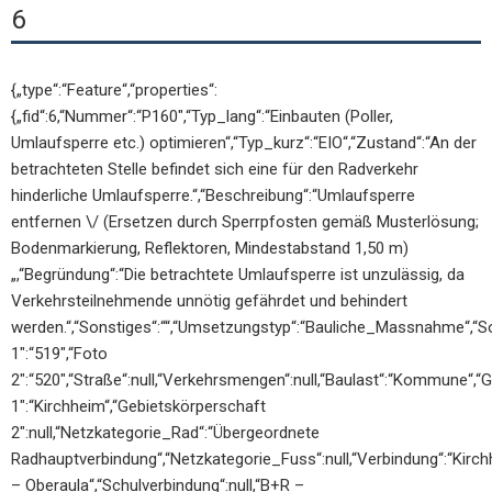
6
{„type“:“Feature“,“properties“:
{„fid“:6,“Nummer“:“P160″,“Typ_lang“:“Einbauten (Poller,
Umlaufsperre etc.) optimieren“,“Typ_kurz“:“EIO“,“Zustand“:“An der
betrachteten Stelle befindet sich eine für den Radverkehr
hinderliche Umlaufsperre.“,“Beschreibung“:“Umlaufsperre
entfernen \/ (Ersetzen durch Sperrpfosten gemäß Musterlösung;
Bodenmarkierung, Reflektoren, Mindestabstand 1,50 m)
„,“Begründung“:“Die betrachtete Umlaufsperre ist unzulässig, da
Verkehrsteilnehmende unnötig gefährdet und behindert
werden.“,“Sonstiges“:““,“Umsetzungstyp“:“Bauliche_Massnahme“,“S
1″:“519″,“Foto
2″:“520″,“Straße“:null,“Verkehrsmengen“:null,“Baulast“:“Kommune“,“
1″:“Kirchheim“,“Gebietskörperschaft
2″:null,“Netzkategorie_Rad“:“Übergeordnete
Radhauptverbindung“,“Netzkategorie_Fuss“:null,“Verbindung“:“Kirc
– Oberaula“,“Schulverbindung“:null,“B+R –