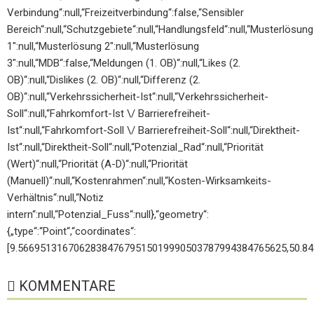
Verbindung“:null,“Freizeitverbindung“:false,“Sensibler
Bereich“:null,“Schutzgebiete“:null,“Handlungsfeld“:null,“Musterlösung
1″:null,“Musterlösung 2″:null,“Musterlösung
3″:null,“MDB“:false,“Meldungen (1. OB)“:null,“Likes (2.
OB)“:null,“Dislikes (2. OB)“:null,“Differenz (2.
OB)“:null,“Verkehrssicherheit-Ist“:null,“Verkehrssicherheit-
Soll“:null,“Fahrkomfort-Ist \/ Barrierefreiheit-
Ist“:null,“Fahrkomfort-Soll \/ Barrierefreiheit-Soll“:null,“Direktheit-
Ist“:null,“Direktheit-Soll“:null,“Potenzial_Rad“:null,“Priorität
(Wert)“:null,“Priorität (A-D)“:null,“Priorität
(Manuell)“:null,“Kostenrahmen“:null,“Kosten-Wirksamkeits-
Verhältnis“:null,“Notiz
intern“:null,“Potenzial_Fuss“:null},“geometry“:
{„type“:“Point“,“coordinates“:
[9.566951316706283847679515019990503787994384765625,50.8
KOMMENTARE