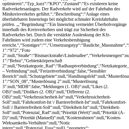
optimieren“,“Typ_kurz“:“KPO“,“Zustand“:“Es existieren keine
Radverkehrsanlagen. Der Radverkehr wird auf der Fahrbahn des
Minikreisverkehrs geführt.“,“Beschreibung“:“Anlage eines
überfahrbaren Innenrings bei möglichst schmaler Kreisfahrbahn
prüfen. „,“Begründung“:“Ein Innenring vermeidet Überholvorgänge
innerhalb des Kreisverkehres und trägt zur Sicherheit des
Radverkehrs bei. Durch die verstärkte Auslenkung der Kfz-
Fahrlinien wird zudem eine Verkehrsberuhigung
erreicht.“,“Sonstiges“:““,“Umsetzungstyp“:“Bauliche_Massnahme“,“
1″:“972″,“Foto
2″:null,“Straße“:“Bismarckstraße\/Lindenallee“,“Verkehrsmengen“:n
1″:“Bebra“,“Gebietskörperschaft
2″:null,“Netzkategorie_Rad“:“Radhauptverbindung“,“Netzkategorie_
– Verbindung“:null,“Freizeitverbindung“:false,“Sensibler
Bereich“:null,“Schutzgebiete“:null,“Handlungsfeld“:null,“Musterlös
1″:“SON_08″,“Musterlösung 2″:null,“Musterlösung
3″:null,“MDB“:false,“Meldungen (1. OB)“:null,“Likes (2.
OB)“:null,“Dislikes (2. OB)“:null,“Differenz (2.
OB)“:null,“Verkehrssicherheit-Ist“:null,“Verkehrssicherheit-
Soll“:null,“Fahrkomfort-Ist \/ Barrierefreiheit-Ist“:null,“Fahrkomfort-
Soll \/ Barrierefreiheit-Soll“:null,“Direktheit-Ist“:null,“Direktheit-
Soll“:null,“Potenzial_Rad“:null,“Priorität (Wert)“:null,“Priorität (A-
D)“:null,“Priorität (Manuell)“:null,“Kostenrahmen“:null,“Kosten-
Wirksamkeits-Verhältnis“:null,“Notiz
intern“:null,“Potenzial_Fuss“:null},“geometry“: