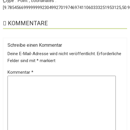
{„type“:“Point“,“coordinates“:
[9.7854566999999992304992701974697411060333251953125,50.
KOMMENTARE
Schreibe einen Kommentar
Deine E-Mail-Adresse wird nicht veröffentlicht.
Erforderliche
Felder sind mit
*
markiert
Kommentar
*