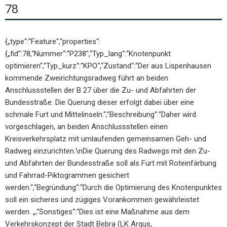
78
{„type“:“Feature“,“properties“:
{„fid“:78,“Nummer“:“P238″,“Typ_lang“:“Knotenpunkt
optimieren“,“Typ_kurz“:“KPO“,“Zustand“:“Der aus Lispenhausen
kommende Zweirichtungsradweg führt an beiden
Anschlussstellen der B 27 über die Zu- und Abfahrten der
Bundesstraße. Die Querung dieser erfolgt dabei über eine
schmale Furt und Mittelinseln.“,“Beschreibung“:“Daher wird
vorgeschlagen, an beiden Anschlussstellen einen
Kreisverkehrsplatz mit umlaufenden gemeinsamen Geh- und
Radweg einzurichten.\nDie Querung des Radwegs mit den Zu-
und Abfahrten der Bundesstraße soll als Furt mit Roteinfärbung
und Fahrrad-Piktogrammen gesichert
werden.“,“Begründung“:“Durch die Optimierung des Knotenpunktes
soll ein sicheres und zügiges Vorankommen gewährleistet
werden. „,“Sonstiges“:“Dies ist eine Maßnahme aus dem
Verkehrskonzept der Stadt Bebra (LK Argus,