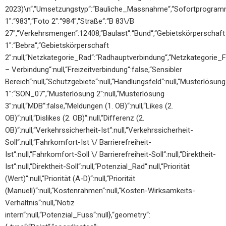
2023)\n“,“Umsetzungstyp“:“Bauliche_Massnahme“,“Sofortprogramm
1″:“983″,“Foto 2″:“984″,“Straße“:“B 83\/B
27″,“Verkehrsmengen“:12408,“Baulast“:“Bund“,“Gebietskörperschaft
1″:“Bebra“,“Gebietskörperschaft
2″:null,“Netzkategorie_Rad“:“Radhauptverbindung“,“Netzkategorie_Fus
– Verbindung“:null,“Freizeitverbindung“:false,“Sensibler
Bereich“:null,“Schutzgebiete“:null,“Handlungsfeld“:null,“Musterlösung
1″:“SON_07″,“Musterlösung 2″:null,“Musterlösung
3″:null,“MDB“:false,“Meldungen (1. OB)“:null,“Likes (2.
OB)“:null,“Dislikes (2. OB)“:null,“Differenz (2.
OB)“:null,“Verkehrssicherheit-Ist“:null,“Verkehrssicherheit-
Soll“:null,“Fahrkomfort-Ist \/ Barrierefreiheit-
Ist“:null,“Fahrkomfort-Soll \/ Barrierefreiheit-Soll“:null,“Direktheit-
Ist“:null,“Direktheit-Soll“:null,“Potenzial_Rad“:null,“Priorität
(Wert)“:null,“Priorität (A-D)“:null,“Priorität
(Manuell)“:null,“Kostenrahmen“:null,“Kosten-Wirksamkeits-
Verhältnis“:null,“Notiz
intern“:null,“Potenzial_Fuss“:null},“geometry“: