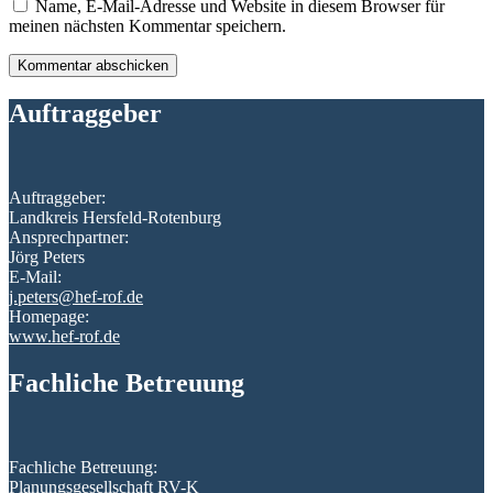
Name, E-Mail-Adresse und Website in diesem Browser für
meinen nächsten Kommentar speichern.
Auftraggeber
Auftraggeber:
Landkreis Hersfeld-Rotenburg
Ansprechpartner:
Jörg Peters
E-Mail:
j.peters@hef-rof.de
Homepage:
www.hef-rof.de
Fachliche Betreuung
Fachliche Betreuung:
Planungsgesellschaft RV-K