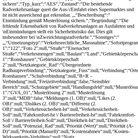
sichern“,“Typ_kurz“:“AES“,“Zustand“:“Die bestehende
Radverkehrsanlage quert die Aus-\/Einfahrt eines Supermarktes und
ist nicht ausreichend gut erkennbar. „,“Beschreibung“:“
Einmündung gemäß Musterlösung sichern.“,“Begründung“:“Die
fehlende Erkennbarkeit von Radverkehrsanlagen an Ausfahrten und
\nEinmündungen stellt ein Sicherheitsrisiko dar. Dies gilt
insbesondere bei \nZweirichtungsradverkehr.“,“Sonstiges“:“
„,“Umsetzungstyp“:“Verkehrsrechtliche_Massnahme“,“Sofortprogra
1″:“122″,“Foto 2″:null,“Straße“:“Eisenacher
Straße“,“Verkehrsmengen“:null,“Baulast“:“Land“,“Gebietskörperscha
1″:“Ronshausen“,“Gebietskörperschaft
2″:null,“Netzkategorie_Rad“:“Übergeordnete
Radhauptverbindung“,“Netzkategorie_Fuss“:null,“Verbindung“:“Orts
Ronshausen“,“Schulverbindung“:null,“B+R –
Verbindung“:null,“Freizeitverbindung“:false,“Sensibler
Bereich“:null,“Schutzgebiete“:null,“Handlungsfeld“:null,“Musterlös
1″:“GVA_01″,“Musterlösung 2″:null,“Musterlösung
3″:null,“MDB“:false,“Meldungen (1. OB)“:null,“Likes (2.
OB)“:null,“Dislikes (2. OB)“:null,“Differenz (2.
OB)“:null,“Verkehrssicherheit-Ist“:null,“Verkehrssicherheit-
Soll“:null,“Fahrkomfort-Ist \/ Barrierefreiheit-Ist“:null,“Fahrkomfort-
Soll \/ Barrierefreiheit-Soll“:null,“Direktheit-Ist“:null,“Direktheit-
Soll“:null,“Potenzial_Rad“:null,“Priorität (Wert)“:null,“Priorität (A-
D)“:null,“Priorität (Manuell)“:null,“Kostenrahmen“:null,“Kosten-
Wirksamkeits-Verhältnis“:null,“Notiz