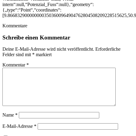
intern“:null,“Potenzial_Fuss“:null},“geometry“:
{„type“:“Point“,“coordinates“:
[9.8668329000000003503600964904762804508209228515625,50.
Kommentare
Schreibe einen Kommentar
Deine E-Mail-Adresse wird nicht veröffentlicht.
Erforderliche
Felder sind mit
*
markiert
Kommentar
*
Name
*
E-Mail-Adresse
*